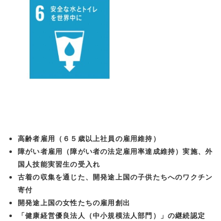
⾼齢者雇⽤（６５歳以上社員の雇⽤維持）
障がい者雇⽤（障がい者の法定雇⽤率達成維持）実施、外
国⼈技能実習⽣の受⼊れ
古着の収集を通じた、開発途上国の⼦供たちへのワクチン
寄付
開発途上国の⼥性たちの雇⽤創出
「健康経営優良法⼈（中⼩規模法⼈部⾨）」の継続認定